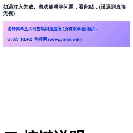
如遇注入失败、游戏崩溃等问题，看此贴，(没遇到直接
无视)
各种菜单注入时游戏闪退崩溃 [所有菜单通用贴] –
GTA5_RDR2_教程网 (www.yinse.wiki)