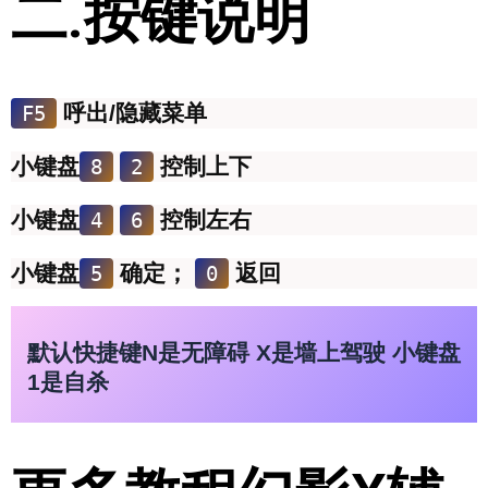
二.按键说明
呼出/隐藏菜单
F5
小键盘
控制上下
8
2
小键盘
控制左右
4
6
小键盘
确定；
返回
5
0
默认快捷键N是无障碍 X是墙上驾驶 小键盘
1是自杀