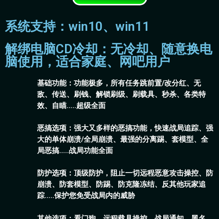
系统支持：win10、win11
解绑电脑CD冷却：无冷却、随意换电
脑使用，适合家庭、网吧用户
基础功能：功能极多，所有任务跳前置/改分红、无
敌、传送、刷钱、解锁刷级、刷载具、秒杀、各类特
效、自瞄…..超级全面
恶搞选项：强大又多样的恶搞功能，快速战局追踪、强
大的单体崩溃/全局崩溃、最强的分离踢、套模型、全
局恶搞…..战局功能全面
防护选项：顶级防护，阻止一切远程恶意攻击操控、防
崩溃、防套模型、防踢、防克隆冻结、反其他玩家追
踪…..保护您免受战局内的威胁
其他选项：看门狗、远程载具操控、战局通知、黑名