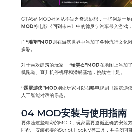
GTA5的MOD社区从不缺乏奇思妙想，一些创意十
MOD
将电影《回到未来》中的德罗宁汽车带入游戏
而
​“雕塑”MOD
则在游戏世界中添加了各种流行文化
多彩。
对于喜欢建筑的玩家，​
​“瑞雯石”MOD
在地图上添加
机跑道、直升机停机坪和潜艇基地，挑战性十足。
​“霹雳游侠”MOD
则让玩家可以召唤电视剧《霹雳游侠
人工智能对话的乐趣。
04 MOD安装与使用指南
要体验这些精彩的MOD，玩家需要遵循正确的安装
匹配，安装必要的Script Hook V等工具，并关闭