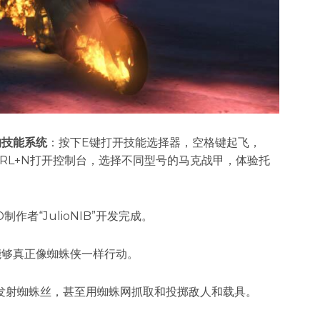
的技能系统
​：按下E键打开技能选择器，空格键起飞，
CTRL+N打开控制台，选择不同型号的马克战甲，体验托
制作者“JulioNIB”开发完成。
能够真正像蜘蛛侠一样行动。
发射蜘蛛丝，甚至用蜘蛛网抓取和投掷敌人和载具。