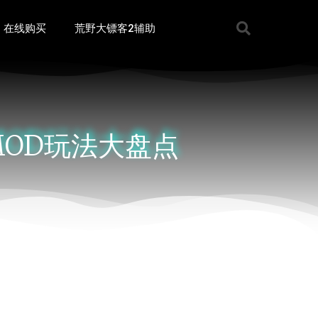
在线购买
荒野大镖客2辅助
MOD玩法大盘点