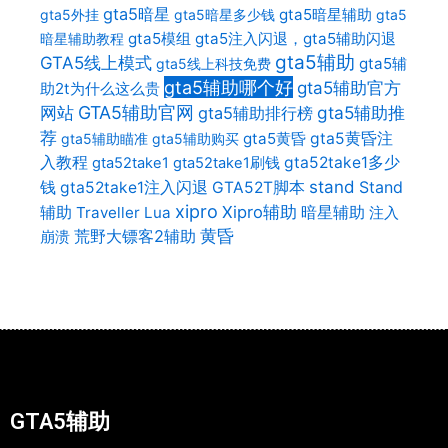
gta5暗星
gta5暗星辅助
gta5外挂
gta5暗星多少钱
gta5
gta5模组
gta5注入闪退，gta5辅助闪退
暗星辅助教程
gta5辅助
GTA5线上模式
gta5辅
gta5线上科技免费
gta5辅助哪个好
gta5辅助官方
助2t为什么这么贵
网站
GTA5辅助官网
gta5辅助推
gta5辅助排行榜
荐
gta5黄昏
gta5黄昏注
gta5辅助瞄准
gta5辅助购买
入教程
gta52take1多少
gta52take1
gta52take1刷钱
stand
Stand
钱
gta52take1注入闪退
GTA52T脚本
xipro
辅助
Xipro辅助
暗星辅助
Traveller Lua
注入
荒野大镖客2辅助
黄昏
崩溃
GTA5辅助