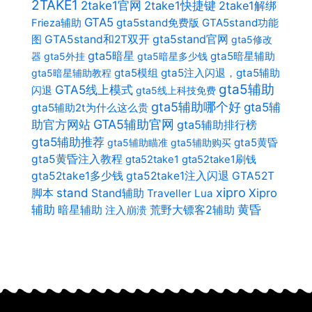
2TAKE1
2take1官网
2take1快捷键
2take1解绑
GTA5
gta5stand免费版
GTA5stand功能
Frieza辅助
gta5stand官网
图
GTA5stand和2T双开
gta5修改
gta5暗星
gta5暗星辅助
器
gta5外挂
gta5暗星多少钱
gta5模组
gta5注入闪退，gta5辅助
gta5暗星辅助教程
gta5辅助
GTA5线上模式
闪退
gta5线上科技免费
gta5辅助哪个好
gta5辅
gta5辅助2t为什么这么贵
助官方网站
GTA5辅助官网
gta5辅助排行榜
gta5辅助推荐
gta5黄昏
gta5辅助瞄准
gta5辅助购买
gta5黄昏注入教程
gta52take1
gta52take1刷钱
gta52take1多少钱
gta52take1注入闪退
GTA52T
xipro
stand
Stand辅助
Xipro
脚本
Traveller Lua
辅助
暗星辅助
荒野大镖客2辅助
黄昏
注入崩溃