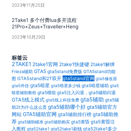
2023年11月25日
2Take1 多个付费lua多开流程
21Pro+Zeus+Traveller+Heng
2023年10月29日
标签云
2TAKE1
2take1官网
2take1快捷键
2take1解绑
GTA5
gta5stand免费版
GTA5stand功能
Frieza辅助
gta5stand官网
图
GTA5stand和2T双开
gta5修改器
gta5暗星
gta5暗星辅助
gta5外挂
gta5暗星多少钱
gta5
gta5模组
gta5注入闪退，gta5辅助闪退
暗星辅助教程
gta5辅助
GTA5线上模式
gta5辅
gta5线上科技免费
gta5辅助哪个好
gta5辅助官方
助2t为什么这么贵
网站
GTA5辅助官网
gta5辅助推
gta5辅助排行榜
荐
gta5黄昏
gta5黄昏注
gta5辅助瞄准
gta5辅助购买
入教程
gta52take1多少
gta52take1
gta52take1刷钱