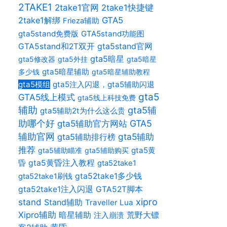
2TAKE1
2take1官网
2take1快捷键
2take1解绑
GTA5
Frieza辅助
gta5stand免费版
GTA5stand功能图
gta5stand官网
GTA5stand和2T双开
gta5暗星
gta5修改器
gta5外挂
gta5暗星
gta5暗星辅助
多少钱
gta5暗星辅助教程
gta5模组
gta5注入闪退，gta5辅助闪退
gta5
GTA5线上模式
gta5线上科技免费
辅助
gta5辅
gta5辅助2t为什么这么贵
助哪个好
gta5辅助官方网站
GTA5
辅助官网
gta5辅助
gta5辅助排行榜
推荐
gta5黄
gta5辅助瞄准
gta5辅助购买
昏
gta5黄昏注入教程
gta52take1
gta52take1多少钱
gta52take1刷钱
gta52take1注入闪退
GTA52T脚本
xipro
stand
Stand辅助
Traveller Lua
Xipro辅助
暗星辅助
荒野大镖
注入崩溃