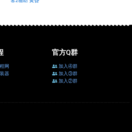
客2辅助
黄昏
程
官方Q群
程网
加入④群
装器
加入③群
加入②群