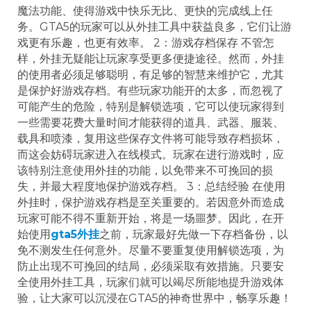
魔法功能、使得游戏中快乐无比、更快的完成线上任
务。GTA5的玩家可以从外挂工具中获益良多，它们让游
戏更有乐趣，也更有效率。 2：游戏存档保存 不管怎
样，外挂无疑能让玩家享受更多便捷途径。然而，外挂
的使用者必须足够聪明，有足够的智慧来维护它，尤其
是保护好游戏存档。有些玩家功能开的太多，而忽视了
可能产生的危险，特别是解锁选项，它可以使玩家得到
一些需要花费大量时间才能获得的道具、武器、服装、
载具和喷漆，复用这些保存文件将可能导致存档损坏，
而这会妨碍玩家进入在线模式。玩家在进行游戏时，应
该特别注意使用外挂的功能，以免带来不可挽回的损
失，并最大程度地保护游戏存档。 3：总结经验 在使用
外挂时，保护游戏存档是至关重要的。若因意外而造成
玩家可能不得不重新开始，将是一场噩梦。因此，在开
始使用
gta5外挂
之前，玩家最好先做一下存档备份，以
免不测发生任何意外。尽量不要重复使用解锁选项，为
防止出现不可挽回的结局，必须采取有效措施。只要安
全使用外挂工具，玩家们就可以竭尽所能地提升游戏体
验，让大家可以沉浸在GTA5的神奇世界中，畅享乐趣！