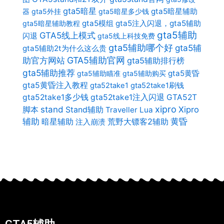
gta5暗星
gta5暗星辅助
器
gta5外挂
gta5暗星多少钱
gta5模组
gta5注入闪退，gta5辅助
gta5暗星辅助教程
gta5辅助
GTA5线上模式
闪退
gta5线上科技免费
gta5辅助哪个好
gta5辅
gta5辅助2t为什么这么贵
助官方网站
GTA5辅助官网
gta5辅助排行榜
gta5辅助推荐
gta5黄昏
gta5辅助瞄准
gta5辅助购买
gta5黄昏注入教程
gta52take1
gta52take1刷钱
gta52take1多少钱
gta52take1注入闪退
GTA52T
xipro
stand
Stand辅助
Xipro
脚本
Traveller Lua
辅助
暗星辅助
荒野大镖客2辅助
黄昏
注入崩溃