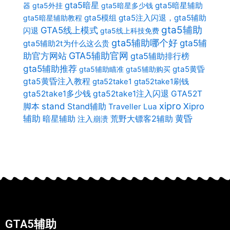
gta5暗星
gta5暗星辅助
器
gta5外挂
gta5暗星多少钱
gta5模组
gta5注入闪退，gta5辅助
gta5暗星辅助教程
gta5辅助
GTA5线上模式
闪退
gta5线上科技免费
gta5辅助哪个好
gta5辅
gta5辅助2t为什么这么贵
助官方网站
GTA5辅助官网
gta5辅助排行榜
gta5辅助推荐
gta5黄昏
gta5辅助瞄准
gta5辅助购买
gta5黄昏注入教程
gta52take1
gta52take1刷钱
gta52take1多少钱
gta52take1注入闪退
GTA52T
xipro
stand
Stand辅助
Xipro
脚本
Traveller Lua
辅助
暗星辅助
荒野大镖客2辅助
黄昏
注入崩溃
GTA5辅助