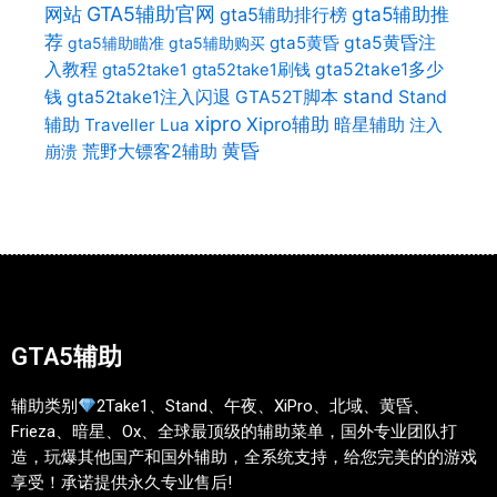
网站
GTA5辅助官网
gta5辅助推
gta5辅助排行榜
荐
gta5黄昏
gta5黄昏注
gta5辅助瞄准
gta5辅助购买
入教程
gta52take1多少
gta52take1
gta52take1刷钱
stand
Stand
钱
gta52take1注入闪退
GTA52T脚本
xipro
辅助
Xipro辅助
暗星辅助
Traveller Lua
注入
荒野大镖客2辅助
黄昏
崩溃
GTA5辅助
辅助类别
2Take1、Stand、午夜、XiPro、北域、黄昏、
Frieza、暗星、Ox、全球最顶级的辅助菜单，国外专业团队打
造，玩爆其他国产和国外辅助，全系统支持，给您完美的的游戏
享受！承诺提供永久专业售后!