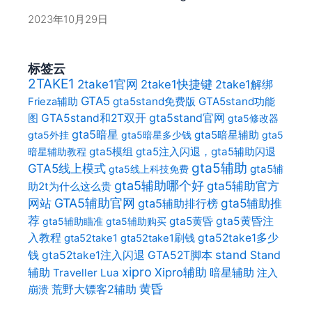
2023年10月29日
标签云
2TAKE1
2take1官网
2take1快捷键
2take1解绑
GTA5
gta5stand免费版
GTA5stand功能
Frieza辅助
gta5stand官网
图
GTA5stand和2T双开
gta5修改器
gta5暗星
gta5暗星辅助
gta5外挂
gta5暗星多少钱
gta5
gta5模组
gta5注入闪退，gta5辅助闪退
暗星辅助教程
gta5辅助
GTA5线上模式
gta5辅
gta5线上科技免费
gta5辅助哪个好
gta5辅助官方
助2t为什么这么贵
网站
GTA5辅助官网
gta5辅助推
gta5辅助排行榜
荐
gta5黄昏
gta5黄昏注
gta5辅助瞄准
gta5辅助购买
入教程
gta52take1多少
gta52take1
gta52take1刷钱
stand
Stand
钱
gta52take1注入闪退
GTA52T脚本
xipro
辅助
Xipro辅助
暗星辅助
Traveller Lua
注入
荒野大镖客2辅助
黄昏
崩溃