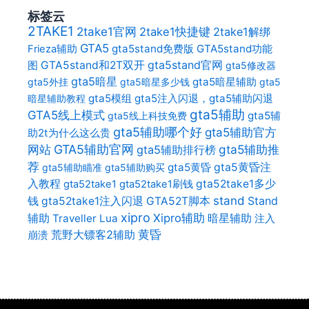
标签云
2TAKE1
2take1官网
2take1快捷键
2take1解绑
GTA5
gta5stand免费版
GTA5stand功能
Frieza辅助
gta5stand官网
图
GTA5stand和2T双开
gta5修改器
gta5暗星
gta5暗星辅助
gta5外挂
gta5暗星多少钱
gta5
gta5模组
gta5注入闪退，gta5辅助闪退
暗星辅助教程
gta5辅助
GTA5线上模式
gta5辅
gta5线上科技免费
gta5辅助哪个好
gta5辅助官方
助2t为什么这么贵
网站
GTA5辅助官网
gta5辅助推
gta5辅助排行榜
荐
gta5黄昏
gta5黄昏注
gta5辅助瞄准
gta5辅助购买
入教程
gta52take1多少
gta52take1
gta52take1刷钱
stand
Stand
钱
gta52take1注入闪退
GTA52T脚本
xipro
辅助
Xipro辅助
暗星辅助
Traveller Lua
注入
荒野大镖客2辅助
黄昏
崩溃