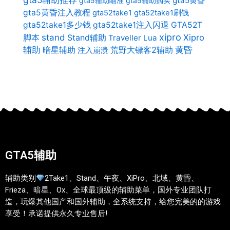
gta5黄昏
gta5辅助瞄准
gta5辅助购买
gta5黄昏注入教程
gta52take1
gta52take1刷钱
gta52take1多少钱
gta52take1注入闪退
GTA52T
xipro
stand
Stand辅助
Xipro
脚本
Traveller Lua
辅助
暗星辅助
荒野大镖客2辅助
黄昏
注入崩溃
GTA5辅助
辅助类别
2Take1、Stand、午夜、XiPro、北域、黄昏、
Frieza、暗星、Ox、全球最顶级的辅助菜单，国外专业团队打
造，玩爆其他国产和国外辅助，全系统支持，给您完美的的游戏
享受！承诺提供永久专业售后!