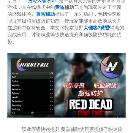
引言： 《
荒野大镖客2
》是一款备受赞誉的开放世界冒险
游戏，其在线模式中的
黄昏
辅助
工具为玩家带来了全新
的游戏体验。
黄昏辅助
提供了一系列功能，包括快速刷
职业等级和顶级防护功能，使玩家能够更高效地成长并
在游戏中保持安全。本文将探索荒野
大镖客2黄昏
辅助的
实战应用，讨论职业等级快速提升和顶级防护功能的优
势。
职业等级快速提升 黄昏辅助为玩家提供了快速刷