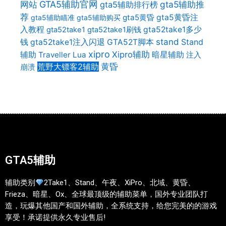
网站
GTA5辅助官网
gta5辅助推
gta5辅助排行榜
荐
gta5黄昏
gta5黄昏注
gta5辅助瞄准
gta5辅助购买
入教程
gta52take1多少
gta52take1
gta52take1刷钱
stand
Stand
钱
gta52take1注入闪退
GTA52T脚本
xipro
辅助
Xipro辅助
暗星辅助
Traveller Lua
注入
荒野大镖客2辅助
黄昏
崩溃
GTA5辅助
辅助类别
2Take1、Stand、午夜、XiPro、北域、黄昏、
Frieza、暗星、Ox、全球最顶级的辅助菜单，国外专业团队打
造，玩爆其他国产和国外辅助，全系统支持，给您完美的的游戏
享受！承诺提供永久专业售后!