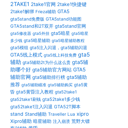
2TAKE1
2take1官网
2take1快捷键
2take1解绑
GTA5
Frieza辅助
gta5stand免费版
GTA5stand功能图
gta5stand官网
GTA5stand和2T双开
gta5暗星
gta5修改器
gta5外挂
gta5暗星
gta5暗星辅助
多少钱
gta5暗星辅助教程
gta5模组
gta5注入闪退，gta5辅助闪退
gta5
GTA5线上模式
gta5线上科技免费
辅助
gta5辅
gta5辅助2t为什么这么贵
助哪个好
gta5辅助官方网站
GTA5
辅助官网
gta5辅助
gta5辅助排行榜
推荐
gta5黄
gta5辅助瞄准
gta5辅助购买
昏
gta5黄昏注入教程
gta52take1
gta52take1多少钱
gta52take1刷钱
gta52take1注入闪退
GTA52T脚本
xipro
stand
Stand辅助
Traveller Lua
Xipro辅助
暗星辅助
荒野大镖
注入崩溃