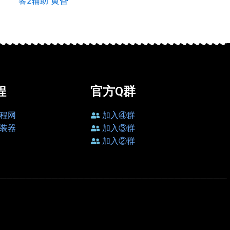
客2辅助
黄昏
程
官方Q群
程网
加入④群
装器
加入③群
加入②群