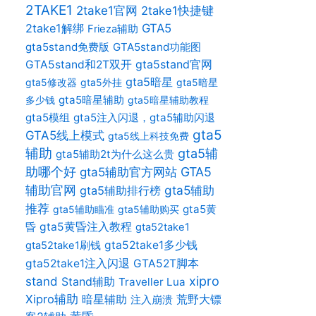
2TAKE1
2take1官网
2take1快捷键
2take1解绑
GTA5
Frieza辅助
gta5stand免费版
GTA5stand功能图
gta5stand官网
GTA5stand和2T双开
gta5暗星
gta5修改器
gta5外挂
gta5暗星
gta5暗星辅助
多少钱
gta5暗星辅助教程
gta5模组
gta5注入闪退，gta5辅助闪退
gta5
GTA5线上模式
gta5线上科技免费
辅助
gta5辅
gta5辅助2t为什么这么贵
助哪个好
gta5辅助官方网站
GTA5
辅助官网
gta5辅助
gta5辅助排行榜
推荐
gta5黄
gta5辅助瞄准
gta5辅助购买
昏
gta5黄昏注入教程
gta52take1
gta52take1多少钱
gta52take1刷钱
gta52take1注入闪退
GTA52T脚本
xipro
stand
Stand辅助
Traveller Lua
Xipro辅助
暗星辅助
荒野大镖
注入崩溃