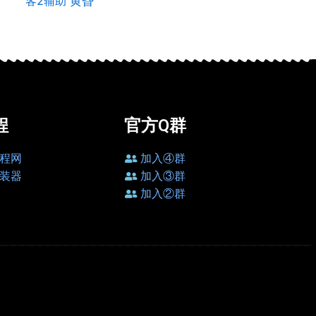
客2辅助
黄昏
程
官方Q群
程网
加入④群
装器
加入③群
加入②群