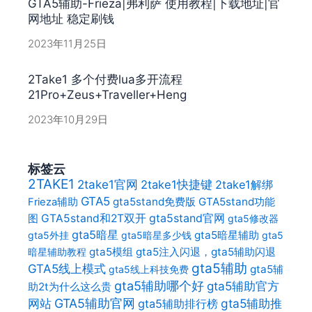
GTA5辅助-Frieza|弗利萨 使用教程|下载地址|官
网地址 稳定刷钱
2023年11月25日
2Take1 多个付费lua多开流程
21Pro+Zeus+Traveller+Heng
2023年10月29日
标签云
2TAKE1
2take1官网
2take1快捷键
2take1解绑
GTA5
gta5stand免费版
GTA5stand功能
Frieza辅助
gta5stand官网
图
GTA5stand和2T双开
gta5修改器
gta5暗星
gta5暗星辅助
gta5外挂
gta5暗星多少钱
gta5
gta5模组
gta5注入闪退，gta5辅助闪退
暗星辅助教程
gta5辅助
GTA5线上模式
gta5辅
gta5线上科技免费
gta5辅助哪个好
gta5辅助官方
助2t为什么这么贵
网站
GTA5辅助官网
gta5辅助推
gta5辅助排行榜