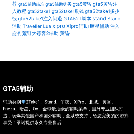
荐
gta5黄昏
gta5黄昏注
gta5辅助瞄准
gta5辅助购买
入教程
gta52take1多少
gta52take1
gta52take1刷钱
stand
Stand
钱
gta52take1注入闪退
GTA52T脚本
xipro
辅助
Xipro辅助
暗星辅助
Traveller Lua
注入
荒野大镖客2辅助
黄昏
崩溃
GTA5辅助
辅助类别
2Take1、Stand、午夜、XiPro、北域、黄昏、
Frieza、暗星、Ox、全球最顶级的辅助菜单，国外专业团队打
造，玩爆其他国产和国外辅助，全系统支持，给您完美的的游戏
享受！承诺提供永久专业售后!