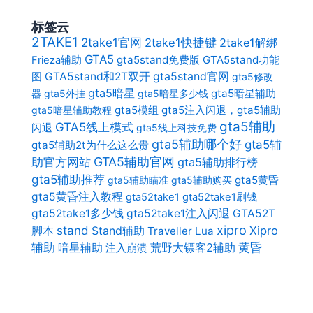
标签云
2TAKE1
2take1官网
2take1快捷键
2take1解绑
GTA5
gta5stand免费版
GTA5stand功能
Frieza辅助
gta5stand官网
图
GTA5stand和2T双开
gta5修改
gta5暗星
gta5暗星辅助
器
gta5外挂
gta5暗星多少钱
gta5模组
gta5注入闪退，gta5辅助
gta5暗星辅助教程
gta5辅助
GTA5线上模式
闪退
gta5线上科技免费
gta5辅助哪个好
gta5辅
gta5辅助2t为什么这么贵
助官方网站
GTA5辅助官网
gta5辅助排行榜
gta5辅助推荐
gta5黄昏
gta5辅助瞄准
gta5辅助购买
gta5黄昏注入教程
gta52take1
gta52take1刷钱
gta52take1多少钱
gta52take1注入闪退
GTA52T
xipro
stand
Stand辅助
Xipro
脚本
Traveller Lua
辅助
暗星辅助
荒野大镖客2辅助
黄昏
注入崩溃