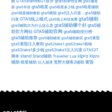
gta5stand官网
图
GTA5stand和2T双开
gta5修改
gta5暗星
gta5暗星辅助
器
gta5外挂
gta5暗星多少钱
gta5模组
gta5注入闪退，gta5辅助
gta5暗星辅助教程
gta5辅助
GTA5线上模式
闪退
gta5线上科技免费
gta5辅助哪个好
gta5辅
gta5辅助2t为什么这么贵
助官方网站
GTA5辅助官网
gta5辅助排行榜
gta5辅助推荐
gta5黄昏
gta5辅助瞄准
gta5辅助购买
gta5黄昏注入教程
gta52take1
gta52take1刷钱
gta52take1多少钱
gta52take1注入闪退
GTA52T
xipro
stand
Stand辅助
Xipro
脚本
Traveller Lua
辅助
暗星辅助
荒野大镖客2辅助
黄昏
注入崩溃