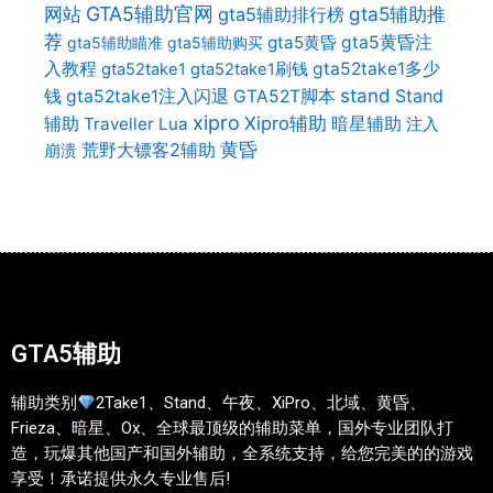
网站
GTA5辅助官网
gta5辅助推
gta5辅助排行榜
荐
gta5黄昏
gta5黄昏注
gta5辅助瞄准
gta5辅助购买
入教程
gta52take1多少
gta52take1
gta52take1刷钱
stand
Stand
钱
gta52take1注入闪退
GTA52T脚本
xipro
辅助
Xipro辅助
暗星辅助
Traveller Lua
注入
荒野大镖客2辅助
黄昏
崩溃
GTA5辅助
辅助类别
2Take1、Stand、午夜、XiPro、北域、黄昏、
Frieza、暗星、Ox、全球最顶级的辅助菜单，国外专业团队打
造，玩爆其他国产和国外辅助，全系统支持，给您完美的的游戏
享受！承诺提供永久专业售后!