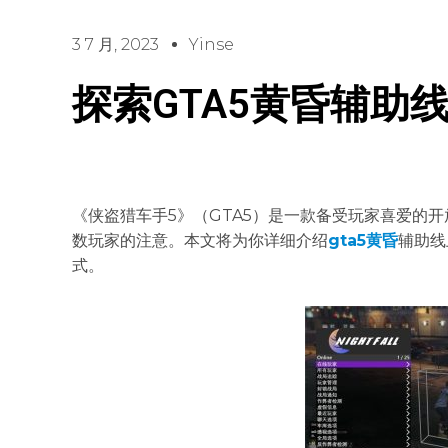
3 7 月, 2023
Yinse
探索GTA5黄昏辅助
《侠盗猎车手5》（GTA5）是一款备受玩家喜爱的
数玩家的注意。本文将为你详细介绍
gta5黄昏
辅助线
式。