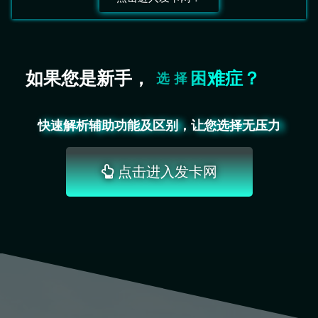
良
心
辅
如果您是新手，
助
？
推
荐
你
合
！
适
款
哪
道
快速解析辅助功能及区别，让您选择无压力
点击进入发卡网